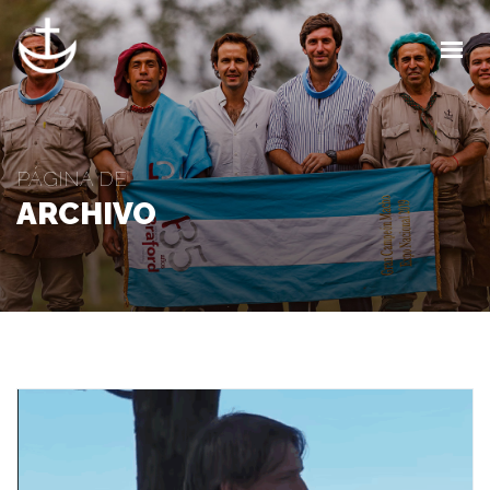
INICIO
LA CABAÑA
CALENDARIO
PÁGINA DE
ARCHIVO
BLOG
CONTACTO
CLIENTES