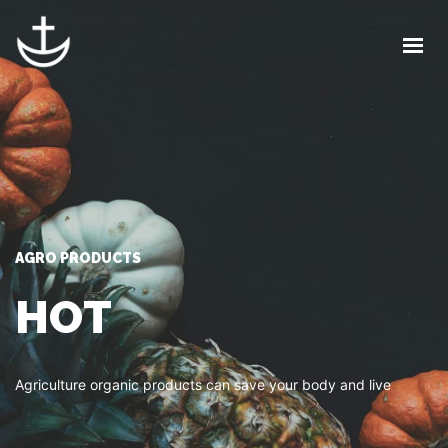
INICIO
LA CABAÑA
CALENDARIO
BLOG
CONTACTO
AGRO PRODUCTS
HOT
CLIENTES
Agriculture organic products can save your body and live