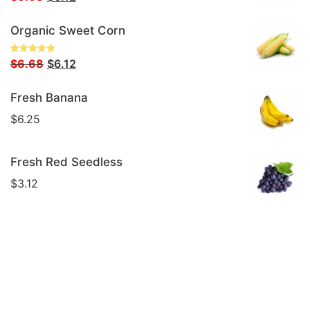
Con
5.00
De 5
Precio
Precio
Organic Sweet Corn
Original
Actual
Era:
Es:
Valorado
El
El
$
6.68
$
6.12
$6.68.
$6.12.
Con
5.00
De 5
Precio
Precio
Fresh Banana
Original
Actual
Era:
Es:
$
6.25
$6.68.
$6.12.
Fresh Red Seedless
$
3.12