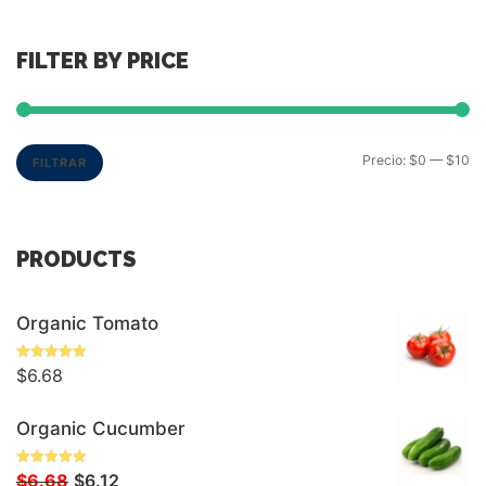
FILTER BY PRICE
Precio:
$0
—
$10
FILTRAR
PRODUCTS
Organic Tomato
Valorado
$
6.68
Con
5.00
De 5
Organic Cucumber
Valorado
El
El
$
6.68
$
6.12